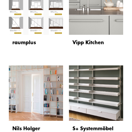
raumplus
Vipp Kitchen
Nils Holger
S+ Systemmöbel