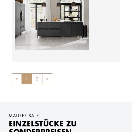
«
Previous
1
2
»
Next
MAURER SALE
EINZELSTÜCKE ZU
SONDERPREISEN