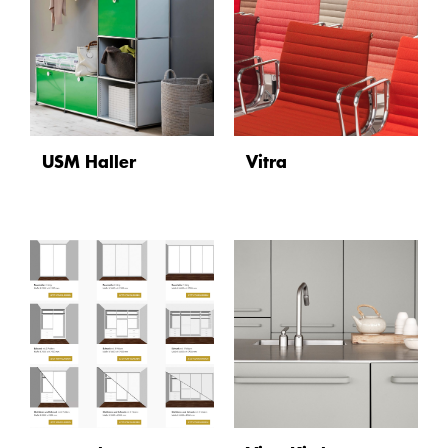
USM Haller
Vitra