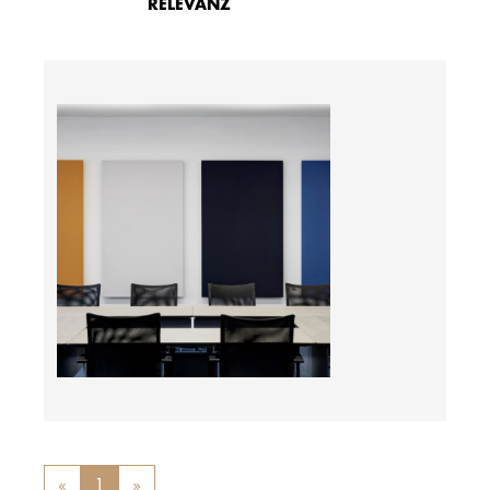
RELEVANZ
Preis auf Anfrage
«
Previous
1
»
Next