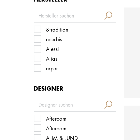
&tradition
acerbis
Alessi
ab
Alias
arper
artek
DESIGNER
Artemide
Artifort
atelier Alinea
Audo Copenhagen
Afteroom
B&B Italia
Afteroom
baxter
AHM & LUND