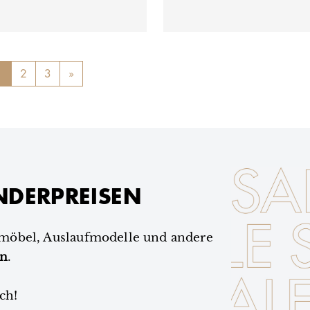
ious
1
2
3
»
Next
NDERPREISEN
smöbel, Auslaufmodelle und andere
en
.
ch!