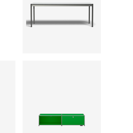
ab
ab