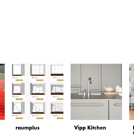
raumplus
Vipp Kitchen