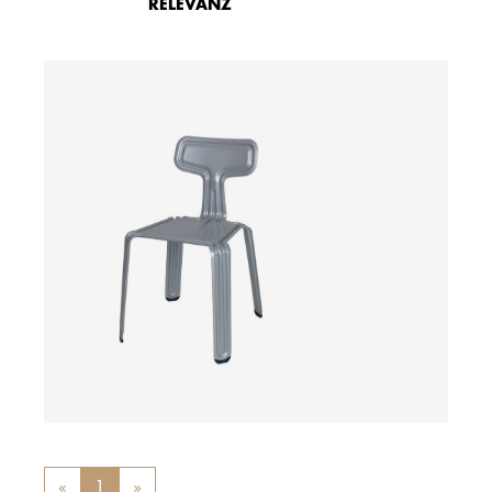
RELEVANZ
ab
«
Previous
1
»
Next