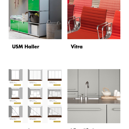
USM Haller
Vitra