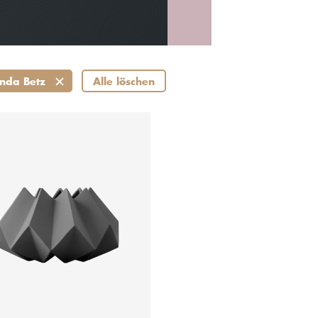
nda Betz
Alle löschen