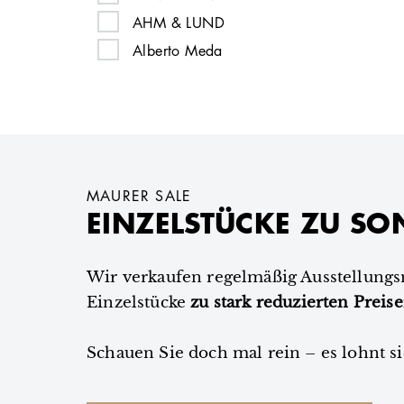
belux
AHM & LUND
bodema
Alberto Meda
Brühl
Alberto Meda
brunner
Alexa Lixfeld
Bruunmuch Furniture
Alexa Lixfeld
BULO
Alexander Girard
CAIRO
Alexander Girard
MAURER SALE
cappellini
EINZELSTÜCKE ZU SO
Alexander Lervik
Carl Hansen & Søn
Alexander Lervik
Cassina
Alexander Schärer, Dr. Thomas Dienes
Wir verkaufen regelmäßig Ausstellung
ClassiCon
Einzelstücke
Alexander Schärer, Dr. Thomas Dienes
zu stark reduzierten Preis
CondeHouse
Alexander Seifried
Schauen Sie doch mal rein – es lohnt si
conmoto
Alexander Seifried
COR
All The Way To Paris