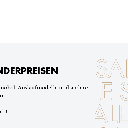
NDERPREISEN
smöbel, Auslaufmodelle und andere
en
.
ch!