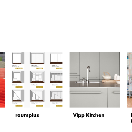
raumplus
Vipp Kitchen