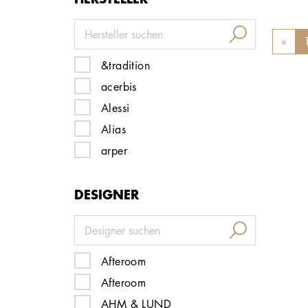
«
Prev
&tradition
acerbis
Alessi
Alias
arper
artek
DESIGNER
Artemide
Artifort
atelier Alinea
Audo Copenhagen
Afteroom
B&B Italia
Afteroom
baxter
AHM & LUND