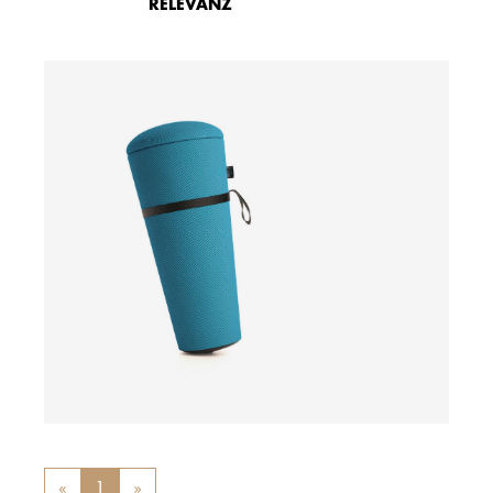
RELEVANZ
ab
«
Previous
1
»
Next