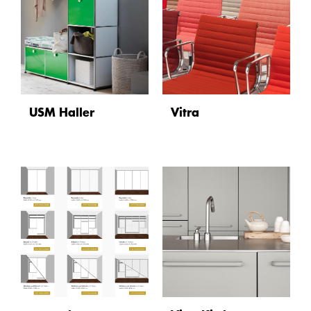
USM Haller
Vitra