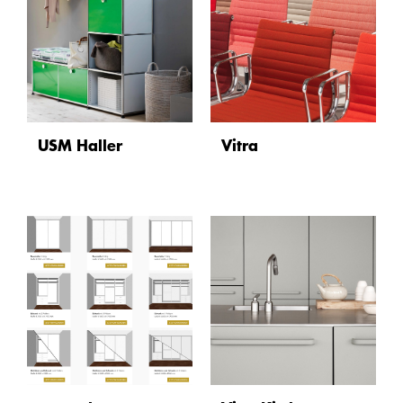
USM Haller
Vitra