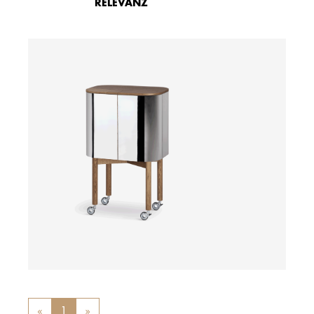
RELEVANZ
ab
«
Previous
1
»
Next