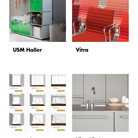
USM Haller
Vitra