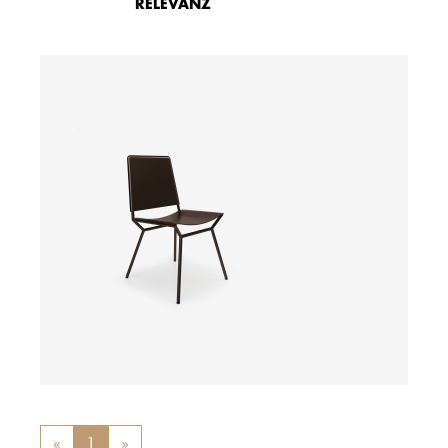
RELEVANZ
ab
«
Previous
1
»
Next