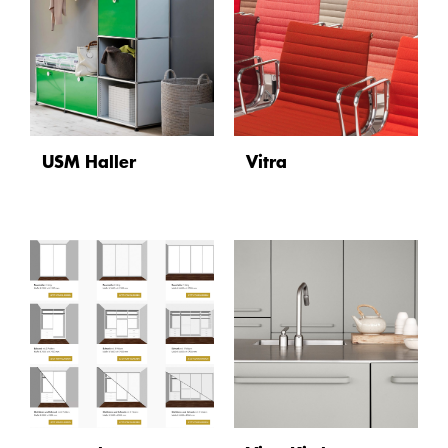
USM Haller
Vitra