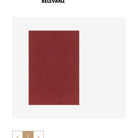
RELEVANZ
ab
«
Previous
1
»
Next