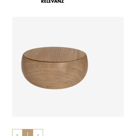
RELEVANZ
Preis auf Anfrage
«
Previous
1
»
Next