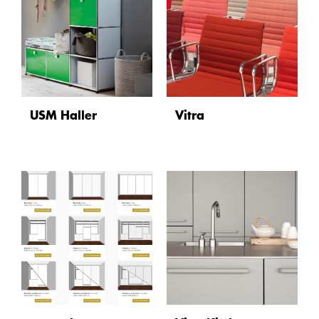
USM Haller
Vitra