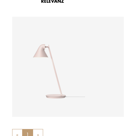
RELEVANZ
ab
«
Previous
1
»
Next