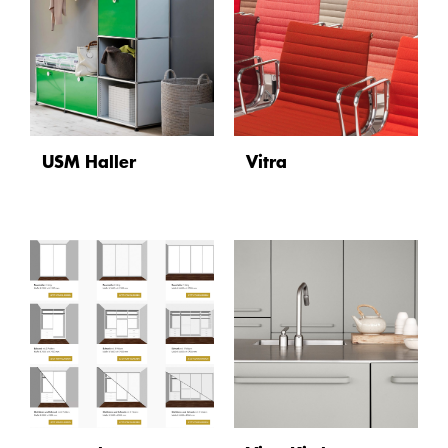
USM Haller
Vitra