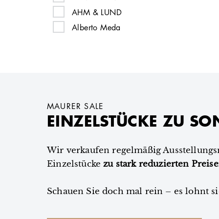
belux
AHM & LUND
bodema
Alberto Meda
Brühl
Alberto Meda
brunner
Alexa Lixfeld
Bruunmuch Furniture
Alexa Lixfeld
BULO
Alexander Girard
CAIRO
Alexander Girard
MAURER SALE
cappellini
EINZELSTÜCKE ZU SO
Alexander Lervik
Carl Hansen & Søn
Alexander Lervik
Cassina
Alexander Schärer, Dr. Thomas Dienes
Wir verkaufen regelmäßig Ausstellung
ClassiCon
Einzelstücke
Alexander Schärer, Dr. Thomas Dienes
zu stark reduzierten Preis
CondeHouse
Alexander Seifried
Schauen Sie doch mal rein – es lohnt si
conmoto
Alexander Seifried
COR
All The Way To Paris