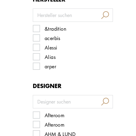
&tradition
acerbis
Alessi
Alias
arper
artek
DESIGNER
Artemide
Artifort
atelier Alinea
Audo Copenhagen
Afteroom
B&B Italia
Afteroom
baxter
AHM & LUND