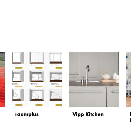
raumplus
Vipp Kitchen