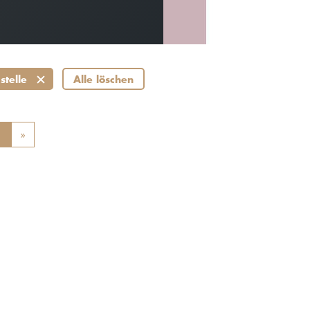
stelle
Alle löschen
ious
1
»
Next