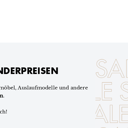
NDERPREISEN
smöbel, Auslaufmodelle und andere
en
.
ch!