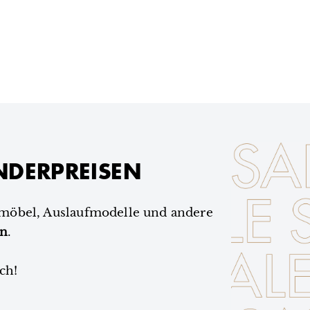
NDERPREISEN
smöbel, Auslaufmodelle und andere
en
.
ch!