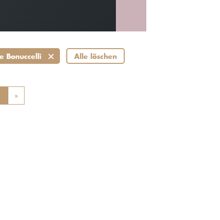
e Bonuccelli
Alle löschen
ious
1
»
Next