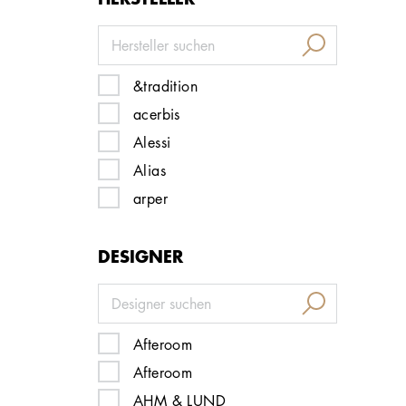
&tradition
acerbis
Alessi
Alias
arper
artek
DESIGNER
Artemide
Artifort
atelier Alinea
Audo Copenhagen
Afteroom
B&B Italia
Afteroom
baxter
AHM & LUND