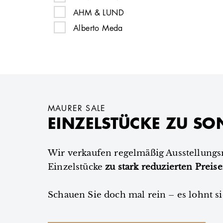
belux
AHM & LUND
bodema
Alberto Meda
Brühl
Alberto Meda
brunner
Alexa Lixfeld
Bruunmuch Furniture
Alexa Lixfeld
BULO
Alexander Girard
CAIRO
Alexander Girard
MAURER SALE
cappellini
EINZELSTÜCKE ZU SO
Alexander Lervik
Carl Hansen & Søn
Alexander Lervik
Cassina
Alexander Schärer, Dr. Thomas Dienes
Wir verkaufen regelmäßig Ausstellung
ClassiCon
Einzelstücke
Alexander Schärer, Dr. Thomas Dienes
zu stark reduzierten Preis
CondeHouse
Alexander Seifried
Schauen Sie doch mal rein – es lohnt si
conmoto
Alexander Seifried
COR
All The Way To Paris