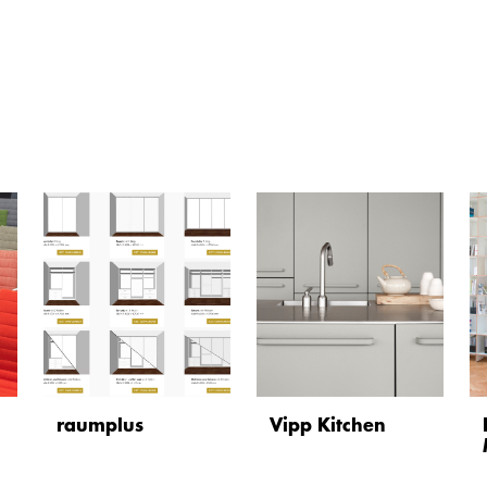
raumplus
Vipp Kitchen