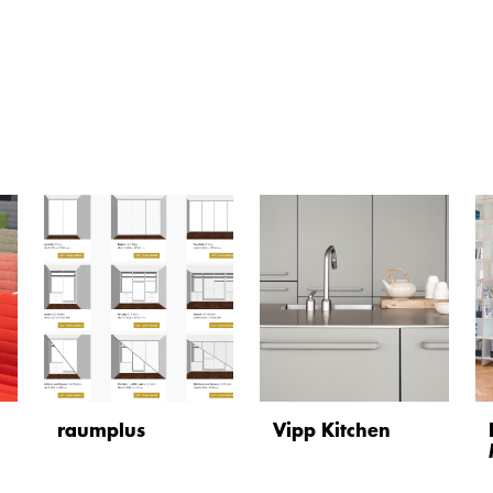
raumplus
Vipp Kitchen