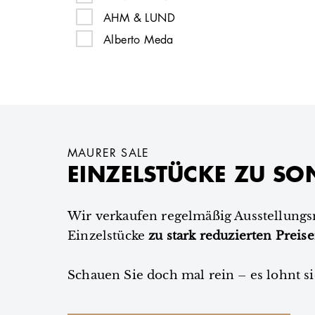
belux
AHM & LUND
bodema
Alberto Meda
Brühl
Alberto Meda
brunner
Alexa Lixfeld
Bruunmuch Furniture
Alexa Lixfeld
BULO
Alexander Girard
CAIRO
Alexander Girard
MAURER SALE
cappellini
EINZELSTÜCKE ZU SO
Alexander Lervik
Carl Hansen & Søn
Alexander Lervik
Cassina
Alexander Schärer, Dr. Thomas Dienes
Wir verkaufen regelmäßig Ausstellung
ClassiCon
Einzelstücke
Alexander Schärer, Dr. Thomas Dienes
zu stark reduzierten Preis
CondeHouse
Alexander Seifried
Schauen Sie doch mal rein – es lohnt si
conmoto
Alexander Seifried
COR
All The Way To Paris