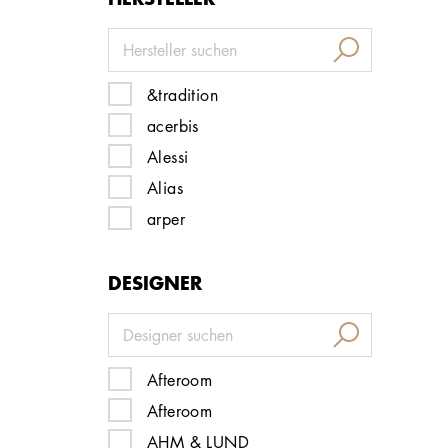
&tradition
acerbis
Alessi
Alias
arper
artek
DESIGNER
Artemide
Artifort
atelier Alinea
Audo Copenhagen
Afteroom
B&B Italia
Afteroom
baxter
AHM & LUND