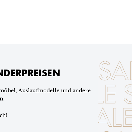
NDERPREISEN
smöbel, Auslaufmodelle und andere
en
.
ch!