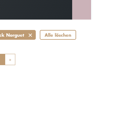
ick Norguet
Alle löschen
ious
1
»
Next